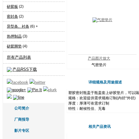
矽胶板
(2)
密封条
(2)
异型条、衬条
(6) +
热押制品
(3)
矽胶脚垫
(4)
所有产品列表
产品图片放大
气密垫片
产品RSS下载
详细规格及用途描述
塑胶密封瓶盖于瓶盖套上矽胶垫片，可以隔
规格：欢迎提供需求规格订制(内径*外径)
厚度：厚薄可依需求订制
公司简介
特性：耐候性佳、无毒
厂商报导
相关产品资讯
影片专区