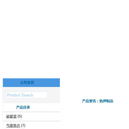
公司首页
产品资讯：热押制品
产品目录
矽胶管
(5)
气密垫片
(7)