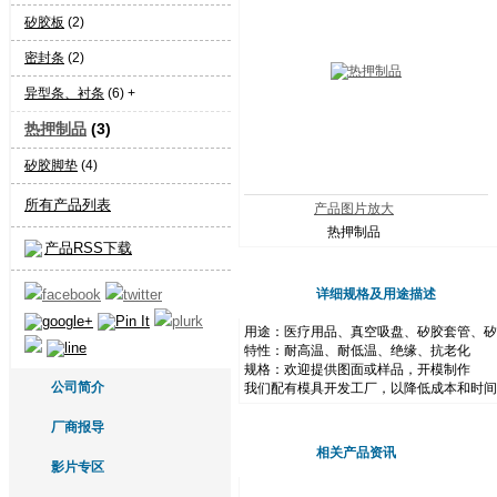
矽胶板
(2)
密封条
(2)
异型条、衬条
(6) +
热押制品
(3)
矽胶脚垫
(4)
所有产品列表
产品图片放大
热押制品
产品RSS下载
详细规格及用途描述
用途：医疗用品、真空吸盘、矽胶套管、矽
特性：耐高温、耐低温、绝缘、抗老化
规格：欢迎提供图面或样品，开模制作
公司简介
我们配有模具开发工厂，以降低成本和时间
厂商报导
相关产品资讯
影片专区