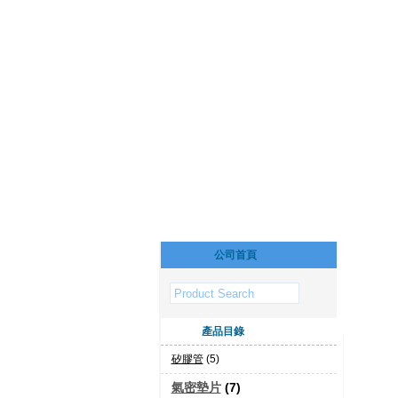
公司首頁
產品目錄
矽膠管
(5)
氣密墊片
(7)