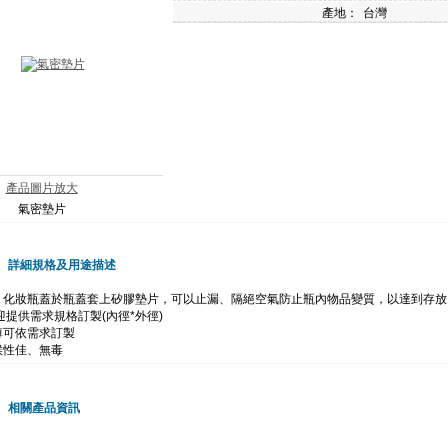
產地：
台灣
產品圖片放大
氣密墊片
詳細規格及用途描述
、化妝瓶蓋於瓶蓋套上矽膠墊片，可以止漏、隔絕空氣防止瓶內物品變質，以達到存放
迎提供需求規格訂製(內徑*外徑)
薄可依需求訂製
候性佳、無毒
相關產品資訊