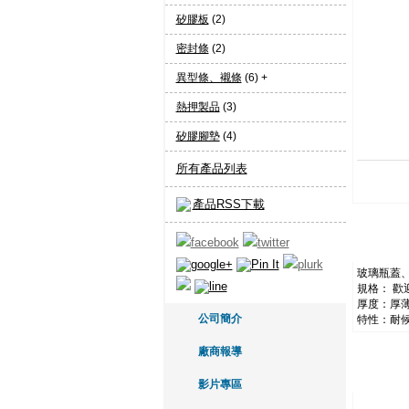
矽膠板
(2)
密封條
(2)
異型條、襯條
(6) +
熱押製品
(3)
矽膠腳墊
(4)
所有產品列表
產品RSS下載
玻璃瓶蓋
規格： 歡
厚度：厚
公司簡介
特性：耐
廠商報導
影片專區