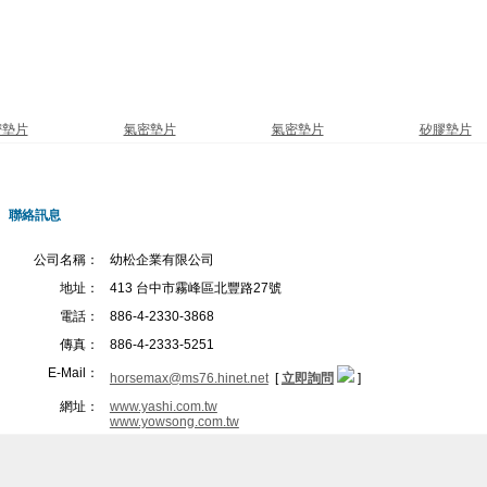
密墊片
氣密墊片
氣密墊片
矽膠墊片
聯絡訊息
公司名稱：
幼松企業有限公司
地址：
413 台中市霧峰區北豐路27號
電話：
886-4-2330-3868
傳真：
886-4-2333-5251
E-Mail：
horsemax@ms76.hinet.net
[
立即詢問
]
網址：
www.yashi.com.tw
www.yowsong.com.tw