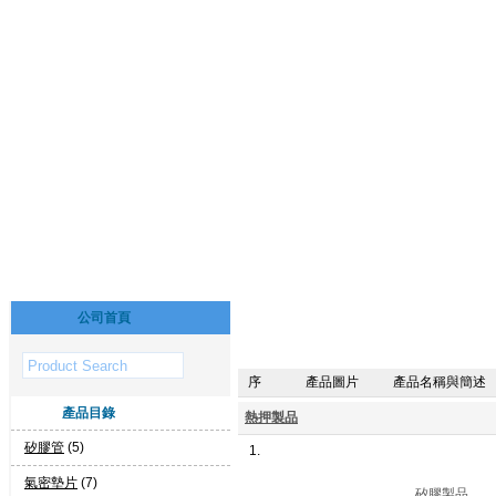
公司首頁
序
產品圖片
產品名稱與簡述
產品目錄
熱押製品
矽膠管
(5)
1.
氣密墊片
(7)
矽膠製品