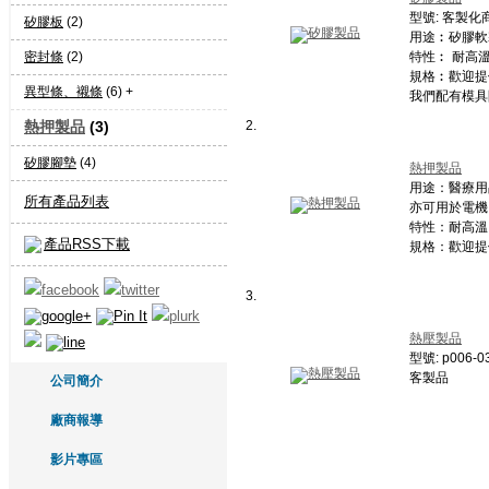
型號: 客製化
矽膠板
(2)
用途︰矽膠軟
密封條
(2)
特性︰ 耐高
規格︰歡迎提
異型條、襯條
(6) +
我們配有模具
熱押製品
(3)
2.
矽膠腳墊
(4)
熱押製品
用途：醫療用
所有產品列表
亦可用於電機
特性：耐高溫
產品RSS下載
規格：歡迎提供
3.
熱壓製品
型號: p006-0
客製品
公司簡介
廠商報導
影片專區