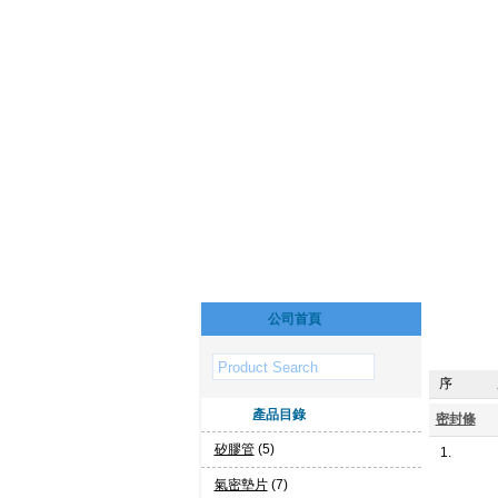
公司首頁
序
產品目錄
密封條
矽膠管
(5)
1.
氣密墊片
(7)