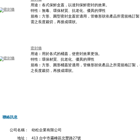
用途︰各式保鮮盒蓋，以達到保鮮密封的效果。
特性︰無毒、環保材質、抗老化、優異的彈性
規格︰方形、圓型密封盒蓋皆適用，管條形狀依產品所需規格訂製
需之長度裁切，再接成環狀。
密封條
用途︰用於各式的桶蓋，使密封效果更強。
特性︰環保材質、抗老化、優異的彈性
規格︰方形、圓形桶蓋皆適用，管條形狀依產品之所需規格訂製，
之長度裁切，再接成環狀。
聯絡訊息
公司名稱：
幼松企業有限公司
地址：
413 台中市霧峰區北豐路27號