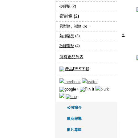
矽膠板
(2)
密封條
(2)
異型條、襯條
(6) +
2.
熱押製品
(3)
矽膠腳墊
(4)
所有產品列表
產品RSS下載
公司簡介
廠商報導
影片專區