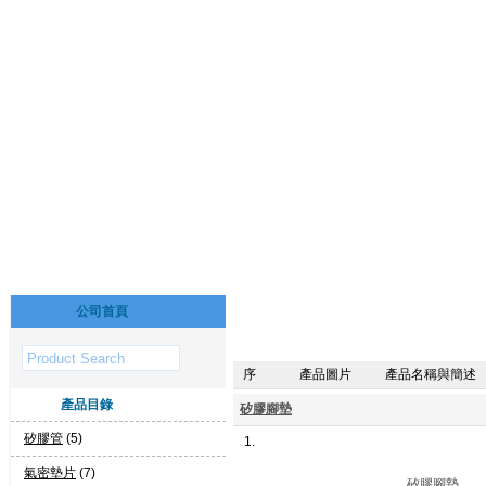
公司首頁
序
產品圖片
產品名稱與簡述
產品目錄
矽膠腳墊
矽膠管
(5)
1.
氣密墊片
(7)
矽膠腳墊